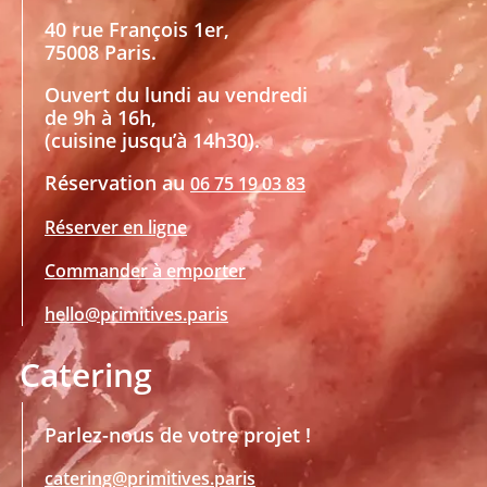
40 rue François 1er,
75008 Paris.
Ouvert du lundi au vendredi
de 9h à 16h,
(cuisine jusqu’à 14h30).
Réservation au
06 75 19 03 83
Réserver en ligne
Commander à emporter
hello@primitives.paris
Catering
Parlez-nous de votre projet !
catering@primitives.paris