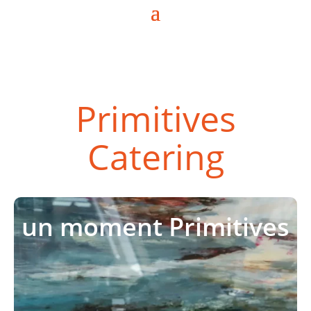
Appelez-nous au
au
07 87 19 41 48
Primitives
Catering
un moment Primitives